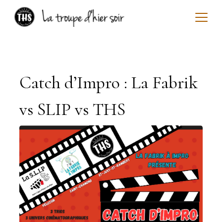
Skip
to
content
La
troupe
Catch d’Impro : La Fabrik
d'hier
vs SLIP vs THS
soir