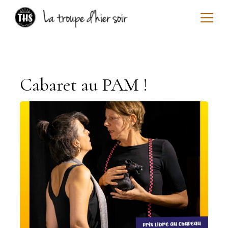
Skip
to
content
La
troupe
Cabaret au PAM !
d'hier
soir